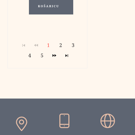
KOŠARICU
1
2
3
4
5