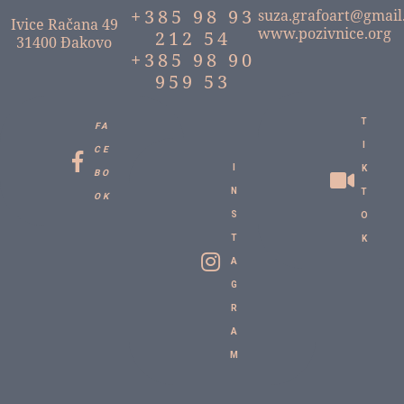
+385 98 93
suza.grafoart@gmail
Ivice Račana 49
www.pozivnice.org
212 54
31400 Đakovo
+385 98 90
959 53
T
FA
I
CE
I
K
BO
N
T
OK
S
O
T
K
A
G
R
A
M