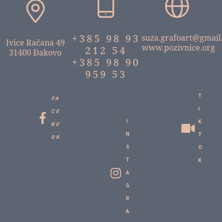
+385 98 93
suza.grafoart@gmail
Ivice Račana 49
www.pozivnice.org
212 54
31400 Đakovo
+385 98 90
959 53
T
FA
I
CE
I
K
BO
N
T
OK
S
O
T
K
A
G
R
A